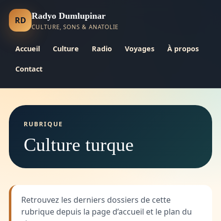
Radyo Dumlupinar
RD
CULTURE, SONS & ANATOLIE
Accueil
Culture
Radio
Voyages
À propos
Contact
RUBRIQUE
Culture turque
Retrouvez les derniers dossiers de cette
rubrique depuis la page d’accueil et le plan du